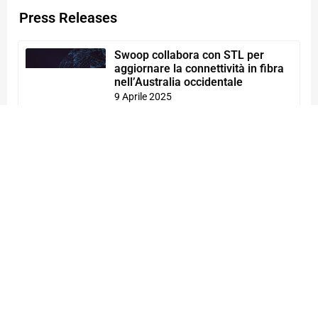
Press Releases
Swoop collabora con STL per
aggiornare la connettività in fibra
nell’Australia occidentale
9 Aprile 2025
Continua a leggere "
STL presenta cavi avanzati in fibra
ottica ad alta densità a Fibre
Connect 2024
30 Luglio 2024
Continua a leggere "