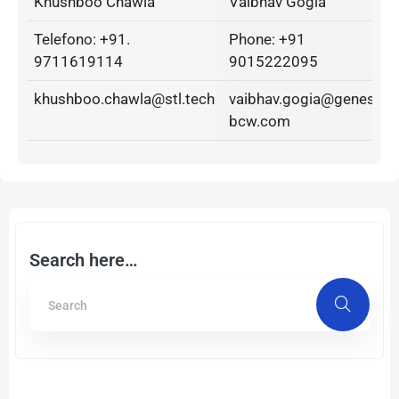
Khushboo Chawla
Vaibhav Gogia
Telefono: +91.
Phone: +91
9711619114
9015222095
khushboo.chawla@stl.tech
vaibhav.gogia@genesis-
bcw.com
Search here…