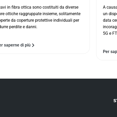
cavi in ​​fibra ottica sono costituiti da diverse
A causa
bre ottiche raggruppate insieme, solitamente
un disp
perte da coperture protettive individuali per
data ce
durre perdite e danni.
incorag
5G e F
er saperne di più
Per sap