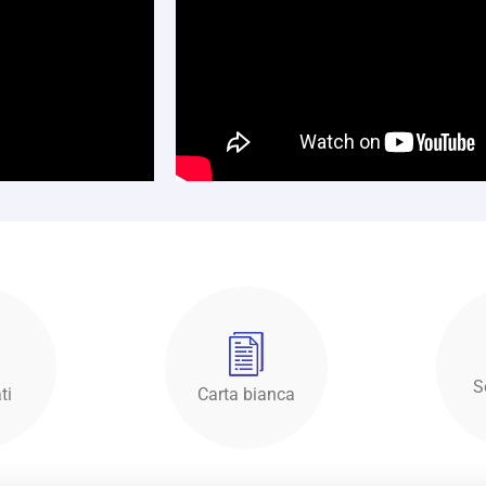
S
ti
Carta bianca