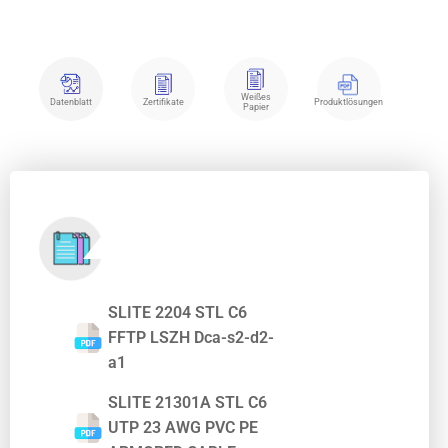
Weißes
Datenblatt
Zertifikate
Produktlösungen
Papier
SLITE 2204 STL C6
FFTP LSZH Dca-s2-d2-
a1
SLITE 21301A STL C6
UTP 23 AWG PVC PE