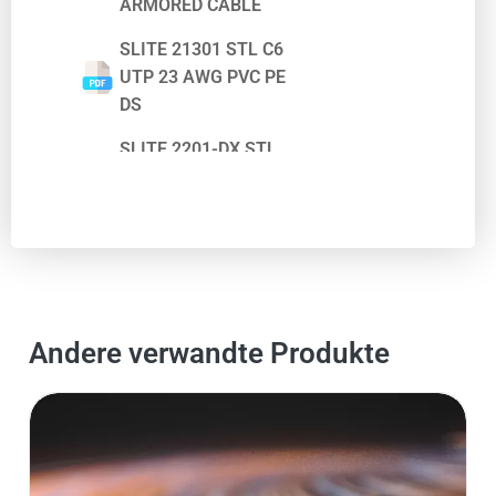
ARMORED CABLE
SLITE 21301 STL C6
UTP 23 AWG PVC PE
DS
SLITE 2201-DX STL
Cat6 UTP LSZH Duplex
Eca
Mehr sehen
Andere verwandte Produkte