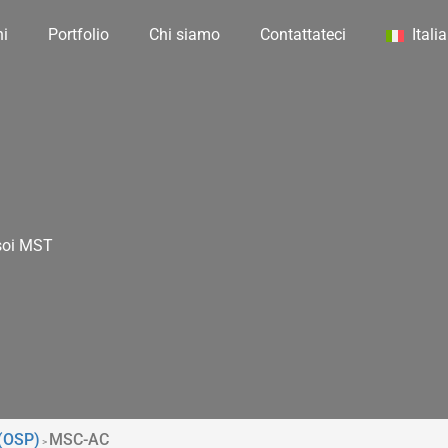
ni
Portfolio
Chi siamo
Contattateci
Itali
ssoi MST
 (OSP)
MSC-AC
>