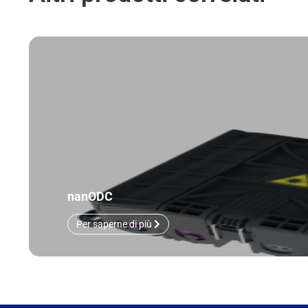
nanODC
Per saperne di più