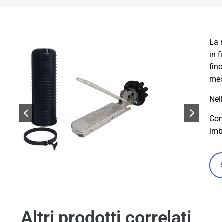
La 
in 
fin
mec
Nel
Con
imb
Altri prodotti correlati