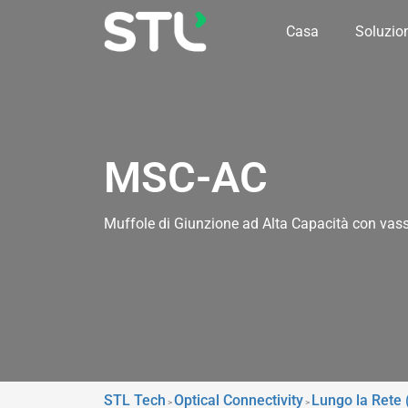
Casa
Soluzio
MSC-AC
Muffole di Giunzione ad Alta Capacità con va
STL Tech
Optical Connectivity
Lungo la Rete
>
>