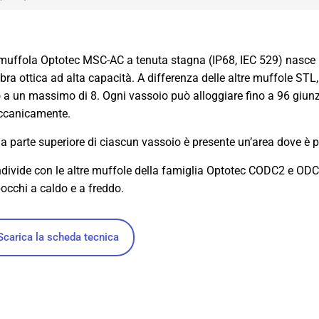
muffola Optotec MSC-AC a tenuta stagna (IP68, IEC 529) nasce pe
fibra ottica ad alta capacità. A differenza delle altre muffole ST
o a un massimo di 8. Ogni vassoio può alloggiare fino a 96 giunz
canicamente.
la parte superiore di ciascun vassoio è presente un’area dove è po
divide con le altre muffole della famiglia Optotec CODC2 e ODC2 la
occhi a caldo e a freddo.
Scarica la scheda tecnica