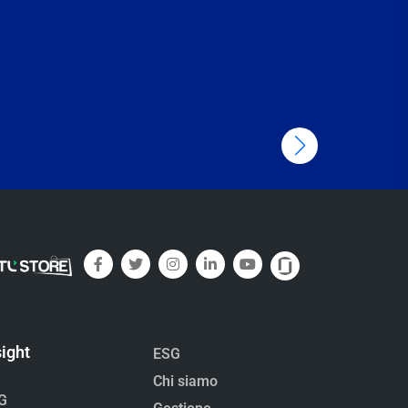
sight
ESG
Chi siamo
G