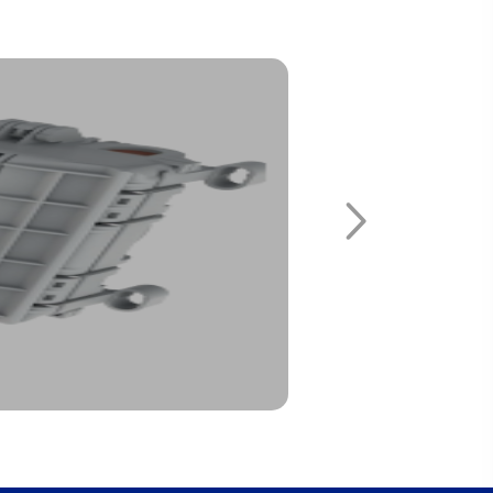
OPTO-CAB FTT
Per saperne di più