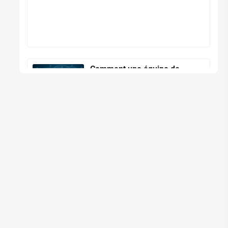
Comment une équipe de
passionnés a défendu la vision
d’une ville cognitive au Moyen-
Orient
10 mai 2023
Read More »
Comment le sud du Mexique a
résolu le problème de la
connectivité ininterrompue
13 avril 2023
Read More »