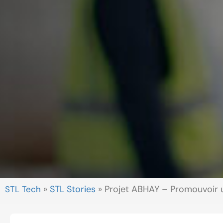
»
STL Stories
»
Projet ABHAY – Promouvoir une