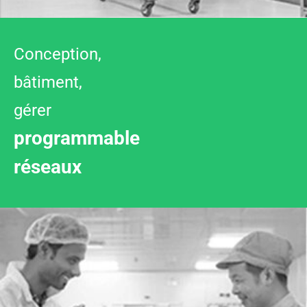
Conception,
bâtiment,
gérer
programmable
réseaux