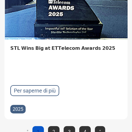
𝗦𝗧𝗟 𝗪𝗶𝗻𝘀 𝗕𝗶𝗴 𝗮𝘁 𝗘𝗧𝗧𝗲𝗹𝗲𝗰𝗼𝗺 𝗔𝘄𝗮𝗿𝗱𝘀 𝟮𝟬𝟮𝟱
Per saperne di più
2025
"
1
2
3
4
"