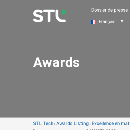
Dossier de presse
Français
Awards
STL Tech
Awards Listing
Excellence en mat
>
>