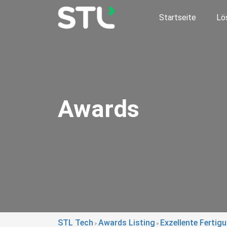
Startseite
Lö
Awards
STL Tech
Awards Listing
Exzellente Fertig
>
>