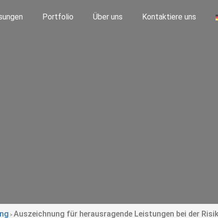
sungen
Portfolio
Über uns
Kontaktiere uns
ung
Auszeichnung für herausragende Leistungen bei der Ris
>